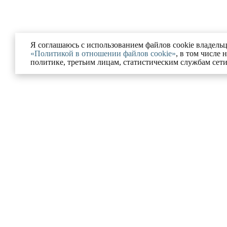
Я соглашаюсь с использованием файлов cookie владельц
«Политикой в отношении файлов cookie»
, в том числе 
политике, третьим лицам, статистическим службам сет
Ю
УСЛУГИ
ании
Разрешение на строительс
Московской области
ованные проекты
Комплексное сопровожде
и и блог
процедур банкротства
ка конфиденциальности
Юрист по корпоративному