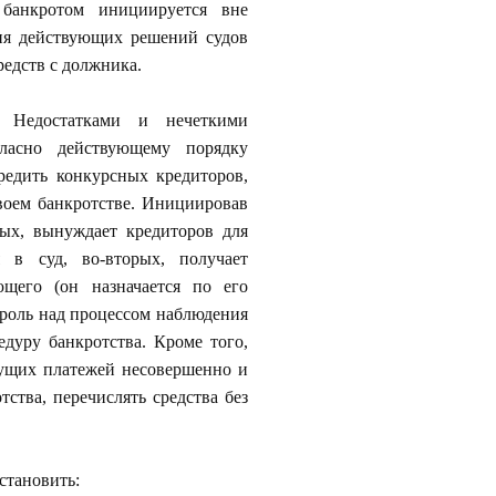
банкротом инициируется вне
ия действующих решений судов
редств с должника.
? Недостатками и нечеткими
гласно действующему порядку
едить конкурсных кредиторов,
своем банкротстве. Инициировав
ых, вынуждает кредиторов для
 в суд, во-вторых, получает
щего (он назначается по его
троль над процессом наблюдения
дуру банкротства. Кроме того,
ущих платежей несовершенно и
ства, перечислять средства без
становить: