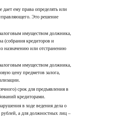
е дает ему права определять или
 управляющего. Это решение
 залоговым имуществом должника,
ва (собрания кредиторов и
по назначению или отстранению
 залоговым имуществом должника,
товую цену предметов залога,
ализации.
ячного) срок для предъявления в
бований кредиторами.
арушения в ходе ведения дела о
 рублей, а для должностных лиц –