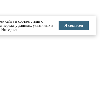
ем сайта в соответствии с
Я согласен
на передачу данных, указанных в
и Интернет
КОНТАКТЫ
тво в
8 (495) 626-70-71
info@labai.ru
ние
Москва, Большой Головин
переулок, д.3, стр.2
 праву
Пн-Пт 9:00-18:00