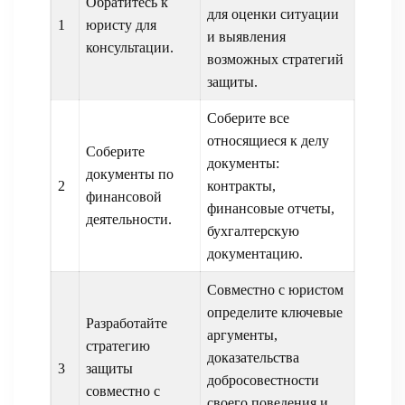
Обратитесь к
для оценки ситуации
1
юристу для
и выявления
консультации.
возможных стратегий
защиты.
Соберите все
относящиеся к делу
Соберите
документы:
документы по
2
контракты,
финансовой
финансовые отчеты,
деятельности.
бухгалтерскую
документацию.
Совместно с юристом
определите ключевые
Разработайте
аргументы,
стратегию
доказательства
3
защиты
добросовестности
совместно с
своего поведения и