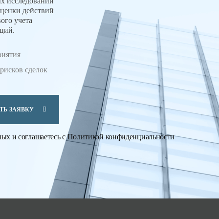
х исследований
оценки действий
ого учета
иций.
риятия
рисков сделок
ТЬ ЗАЯВКУ
ных
и соглашаетесь с
Политикой конфиденциальности