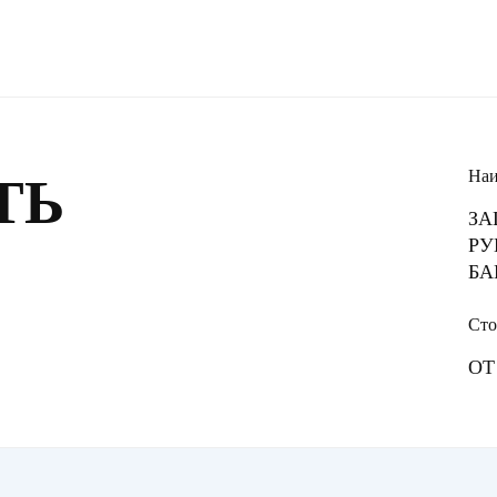
Наи
ТЬ
ЗА
РУ
БА
Сто
ОТ