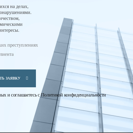
хся на делах,
вонарушениями.
ичеством,
омическими
интересы.
ких преступлениях
клиента
ТЬ ЗАЯВКУ
ных
и соглашаетесь с
Политикой конфиденциальности