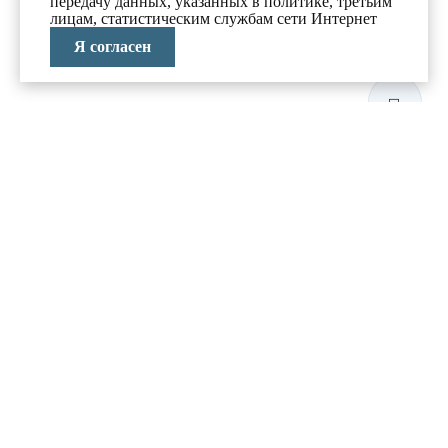
передачу данных, указанных в политике, третьим
лицам, статистическим службам сети Интернет
Я согласен
ЛАБОРАТОРИЯ
АНТИКРИЗИСНЫХ
ИССЛЕДОВАНИЙ
МЕНЮ
О компании
Реализованные проекты
Новости и блог
Политика конфиденциальности