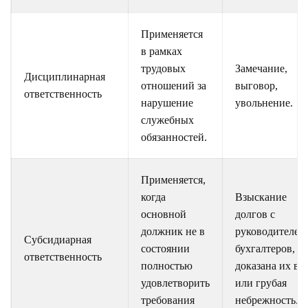
Применяется
в рамках
трудовых
Замечание,
Дисциплинарная
отношений за
выговор,
ответственность
нарушение
увольнение.
служебных
обязанностей.
Применяется,
когда
Взыскание
основной
долгов с
должник не в
руководителей
Субсидиарная
состоянии
бухгалтеров, е
ответственность
полностью
доказана их ви
удовлетворить
или грубая
требования
небрежность.