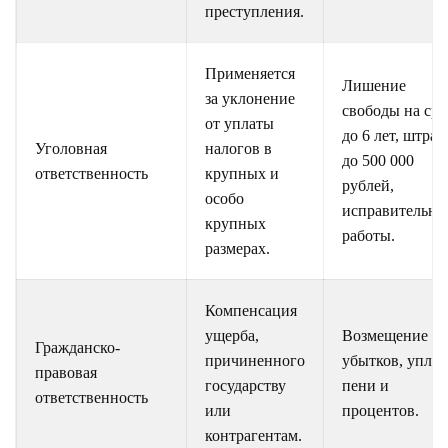
преступления.
Применяется
Лишение
за уклонение
свободы на сро
от уплаты
до 6 лет, штра
Уголовная
налогов в
до 500 000
ответственность
крупных и
рублей,
особо
исправительны
крупных
работы.
размерах.
Компенсация
ущерба,
Возмещение
Гражданско-
причиненного
убытков, уплат
правовая
государству
пени и
ответственность
или
процентов.
контрагентам.