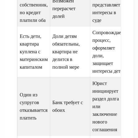
Возможен
собственник,
представляет
перерасчет
но кредит
интересы в
долей
платили оба
суде
Сопровождает
Есть дети,
Доли детям
процесс,
квартира
обязательны,
оформляет
куплена с
квартира не
доли,
материнским
делится в
защищает
капиталом
полной мере
интересы детей
Юрист
инициирует
Один из
раздел долга
супругов
Банк требует с
или
отказывается
обоих
заключение
платить
нового
соглашения