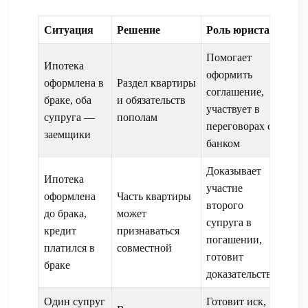
Ситуация
Решение
Роль юриста
Помогает
Ипотека
оформить
оформлена в
Раздел квартиры
соглашение,
браке, оба
и обязательств
участвует в
супруга —
пополам
переговорах с
заемщики
банком
Доказывает
Ипотека
участие
оформлена
Часть квартиры
второго
до брака,
может
супруга в
кредит
признаваться
погашении,
платился в
совместной
готовит
браке
доказательства
Один супруг
Готовит иск,