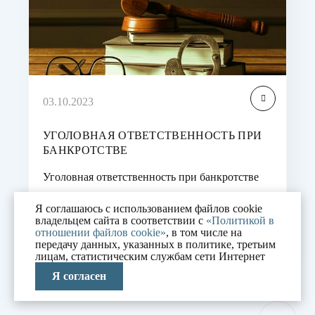
03.10.2023
УГОЛОВНАЯ ОТВЕТСТВЕННОСТЬ ПРИ
БАНКРОТСТВЕ
Уголовная ответственность при банкротстве
имеет целью защитить интересы кредиторов,
Я соглашаюсь с использованием файлов cookie
обеспечить соблюдение законов и поддержать
владельцем сайта в соответствии с
«Политикой в
надежность финансовой системы.…
отношении файлов cookie»
, в том числе на
передачу данных, указанных в политике, третьим
лицам, статистическим службам сети Интернет
Я согласен