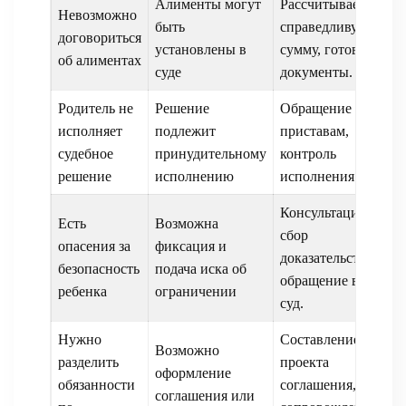
Алименты могут
Рассчитываем
Невозможно
быть
справедливую
договориться
установлены в
сумму, готовим
об алиментах
суде
документы.
Родитель не
Решение
Обращение к
исполняет
подлежит
приставам,
судебное
принудительному
контроль
решение
исполнению
исполнения.
Консультация,
Есть
Возможна
сбор
опасения за
фиксация и
доказательств,
безопасность
подача иска об
обращение в
ребенка
ограничении
суд.
Нужно
Составление
Возможно
разделить
проекта
оформление
обязанности
соглашения,
соглашения или