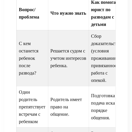
Как помогает
Вопрос/
юрист по
Что нужно знать
проблема
разводам с
детьми
Сбор
С кем
доказательств
останется
Решается судом с
(условия
ребенок
учетом интересов
проживания,
после
ребенка.
привязанность),
развода?
работа с
опекой.
Один
Подготовка и
родитель
Родитель имеет
подача иска о
препятствует
право на
порядке
встречам с
общение.
общения.
ребенком