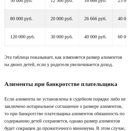
50 000 руб.
12 500 руб.
16 666 руб.
25 000
80 000 руб.
20 000 руб.
26 666 руб.
40 000
120 000 руб.
30 000 руб.
40 000 руб.
60 000
Эта таблица показывает, как изменяется размер алиментов
на двоих детей, если у родителя увеличивается доход.
Алименты при банкротстве плательщика
Если алименты не установлены в судебном порядке либо не
заключено нотариальное соглашение о размере алиментов,
то при банкротстве плательщика алиментов обязанность по
содержанию детей сохраняется, однако размер алиментов
будет сокращен до прожиточного минимума. В этом случае,