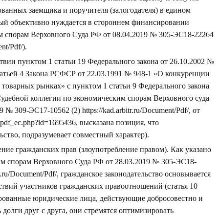
ванных заемщика и поручителя (залогодателя) в едином
рый объективно нуждается в стороннем финансировании
м спорам Верховного Суда РФ от 08.04.2019 № 305-ЭС18-22264
ent/Pdf/)
.
вии пунктом 1 статьи 19 Федерального закона от 26.10.2002 №
статьей 4 Закона РСФСР от 22.03.1991 № 948-1 «О конкуренции
 товарных рынках» с пунктом 1 статьи 9 Федерального закона
Судебной коллегии по экономическим спорам Верховного суда
19 № 309-ЭС17-10562 (2)
https://kad.arbitr.ru/Document/Pdf/
, от
r_pdf_ec.php?id=1695436
, высказана позиция, что
ство, подразумевает совместный характер).
ние гражданских прав (злоупотребление правом). Как указано
м спорам Верховного Суда РФ от 28.03.2019 № 305-ЭС18-
tr.ru/Document/Pdf/
, гражданское законодательство основывается
ствий участников гражданских правоотношений (статья 10
ированные юридические лица, действующие добросовестно и
долги друг с друга, они стремятся оптимизировать