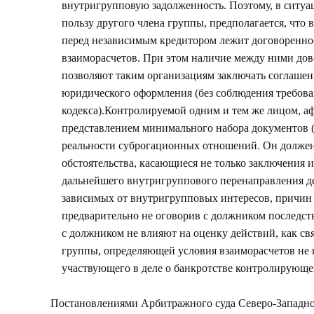
внутригрупповую задолженность. Поэтому, в ситуац
пользу другого члена группы, предполагается, что
перед независимым кредитором лежит договоренно
взаиморасчетов. При этом наличие между ними до
позволяют таким организациям заключать соглашени
юридического оформления (без соблюдения требова
кодекса).Контролируемой одним и тем же лицом, 
представлением минимального набора документов (
реальности суброгационных отношений. Он должен
обстоятельства, касающиеся не только заключения 
дальнейшего внутригруппового перенаправления д
зависимых от внутригрупповых интересов, причин
предварительно не оговорив с должником последств
с должником не влияют на оценку действий, как с
группы, определяющей условия взаиморасчетов не п
участвующего в деле о банкротстве контролирующе
Постановлениями Арбитражного суда Северо-Западног