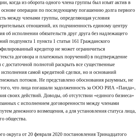
ии, когда из оборота одного члена группы был изъят актив в
 в основе операции по последующему погашению долга первого
сть между членами группы, определяющая условия
верительных отношений, их подчиненность единому центру
я об исполнении обязательств друг друга без надлежащего
ний подпункта 1 пункта 1 статьи 161 Гражданского
аффилированный кредитор не может ограничиться
текста договора и платежных поручений) в подтверждение
 с достаточной полнотой раскрыть все существенные
и исполнения самой кредитной сделки, но и оснований
енежных потоков. Не представлено обоснования разумных, не
 того, что лица погашали задолженность за ООО РИА «Панда»,
ия своих действий. Доводы, об отсутствии «единого бизнеса»
вязанных с исполнением договоренности между членами
утем денежного возмещения, а для установления статуса лица,
го общества.
о округа от 20 февраля 2020 постановления Тринадцатого