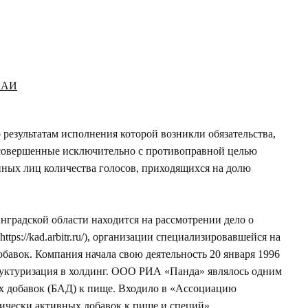
 ЛАИ
 результатам исполнения которой возникли обязательства,
совершенные исключительно с противоправной целью
ных лиц количества голосов, приходящихся на долю
нградской области находится на рассмотрении дело о
https://kad.arbitr.ru/
), организации специализировавшейся на
бавок. Компания начала свою деятельность 20 января 1996
руктуризация в холдинг. ООО РИА «Панда» являлось одним
х добавок (БАД) к пище. Входило в «Ассоциацию
гически активных добавок к пище и специй»