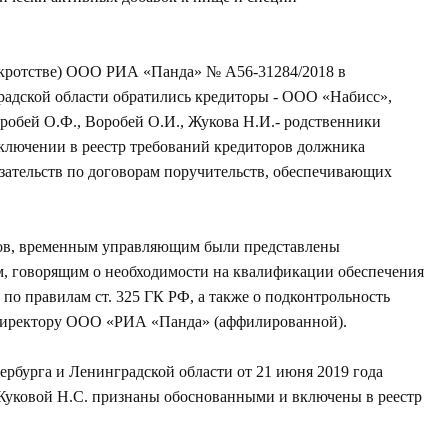
анкротстве) ООО РИА «Панда» № А56-31284/2018 в
радской области обратились кредиторы - ООО «Набисс»,
бей О.Ф., Воробей О.И., Жукова Н.И.- родственники
ключении в реестр требований кредиторов должника
язательств по договорам поручительств, обеспечивающих
ров, временным управляющим были представлены
ам, говорящим о необходимости на квалификации обеспечения
по правилам ст. 325 ГК РФ, а также о подконтрольность
 директору ООО «РИА «Панда» (аффилированной).
рбурга и Ленинградской области от 21 июня 2019 года
Жуковой Н.С. признаны обоснованными и включены в реестр