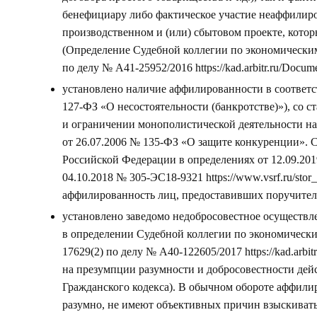
бенефициару либо фактическое участие неаффилиро
производственном и (или) сбытовом проекте, кото
(Определение Судебной коллегии по экономически
по делу № А41-25952/2016
https://kad.arbitr.ru/Docum
установлено наличие аффилированности в соответст
127-ФЗ «О несостоятельности (банкротстве)»), со 
и ограничении монополистической деятельности на
от 26.07.2006 № 135-ФЗ «О защите конкуренции». 
Российской Федерации в определениях от 12.09.20
04.10.2018 № 305-ЭС18-9321
https://www.vsrf.ru/sto
аффилированность лиц, предоставивших поручитель
установлено заведомо недобросовестное осуществле
в определении Судебной коллегии по экономически
17629(2) по делу № А40-122605/2017
https://kad.arbi
на презумпции разумности и добросовестности дей
Гражданского кодекса). В обычном обороте аффил
разумно, не имеют объективных причин взыскивать 