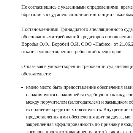
Не согласившись с указанными определениями, врем
обратились в суд апелляционной инстанции с жалоба
Постановлениями Тринадцатого апелляционного суда 
обоснованными требований кредиторов и включении 
Воробья О.Ф., Воробей О.И, ООО «Набисс» от 21.06.
отказе в удовлетворении требований кредиторов.
Отказывая в удовлетворении требований суд апелляц
обстоятельств:
имело место быть предоставление обеспечения зав
сложившуюся сложившейся судебную практику, сог
между поручителем (залогодателем) и заемщиком о
исполнение кредитных обязательств. Внутренние 
предоставления ими обеспечения друг за друга, м
закрепленная аффилированность по признаку вхожд
договора простого товарищества и т.д.), так и фак