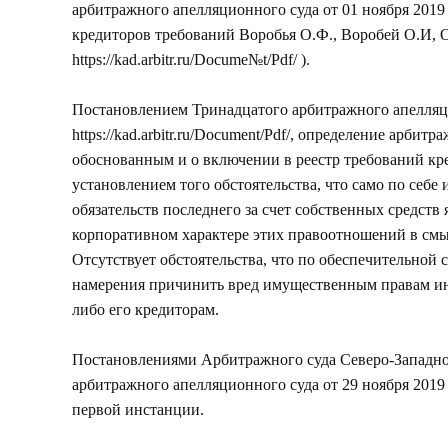
арбитражного апелляционного суда от 01 ноября 2019 
кредиторов требований Воробья О.Ф., Воробей О.И, 
https://kad.arbitr.ru/Docume№t/Pdf/
).
Постановлением Тринадцатого арбитражного апелляци
https://kad.arbitr.ru/Document/Pdf/
, определение арбитра
обоснованным и о включении в реестр требований кре
установлением того обстоятельства, что само по себ
обязательств последнего за счет собственных средств
корпоративном характере этих правоотношений в смыс
Отсутствует обстоятельства, что по обеспечительной 
намерения причинить вред имущественным правам ины
либо его кредиторам.
Постановлениями Арбитражного суда Северо-Западног
арбитражного апелляционного суда от 29 ноября 2019 
первой инстанции.