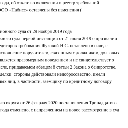
года, об отказе во включении в реестр требований
ООО «Набисс» оставлены без изменения (
онного суда от 29 ноября 2019 года
жного суда первой инстанции от 21 июня 2019 о признании
диторов требования Жуковой Н.С. оставлено в силе, с
е исполнение поручителем, связанным с должником, долговых
 является правомерным поведением и не свидетельствует о
ле, придаваемом абзацем 8 статьи 2 Закона о банкротстве.
сделки, стороны действовали недобросовестно, имели
х лиц, в частности, заемщику по кредитному договору
о округа от 26 февраля 2020 постановления Тринадцатого
года отменено, с направлением на новое рассмотрение в суд