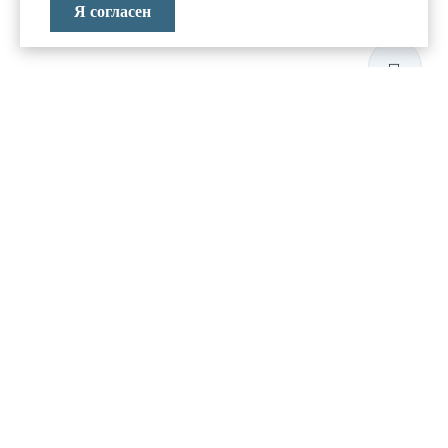
Я согласен
ЛАБОРАТОРИЯ
АНТИКРИЗИСНЫХ
ИССЛЕДОВАНИЙ
МЕНЮ
О компании
Реализованные проекты
Новости и блог
Политика конфиденциальности