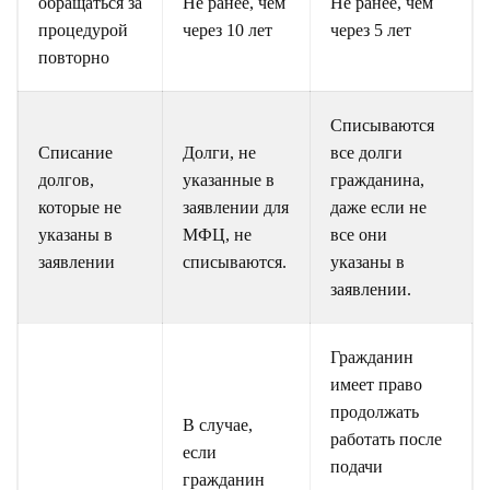
обращаться за
Не ранее, чем
Не ранее, чем
процедурой
через 10 лет
через 5 лет
повторно
Списываются
Списание
Долги, не
все долги
долгов,
указанные в
гражданина,
которые не
заявлении для
даже если не
указаны в
МФЦ, не
все они
заявлении
списываются.
указаны в
заявлении.
Гражданин
имеет право
продолжать
В случае,
работать после
если
подачи
гражданин