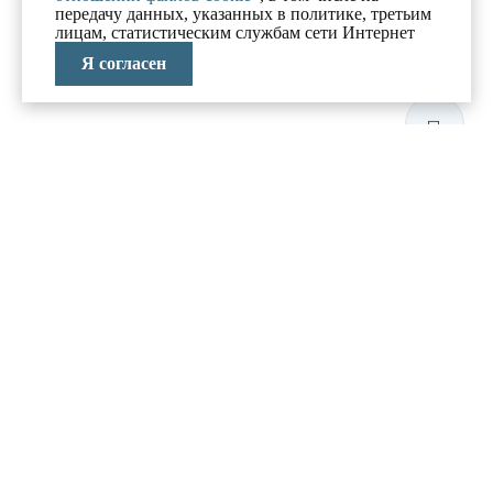
передачу данных, указанных в политике, третьим
лицам, статистическим службам сети Интернет
Я согласен
ЛАБОРАТОРИЯ
АНТИКРИЗИСНЫХ
ИССЛЕДОВАНИЙ
МЕНЮ
О компании
Реализованные проекты
Новости и блог
Политика конфиденциальности