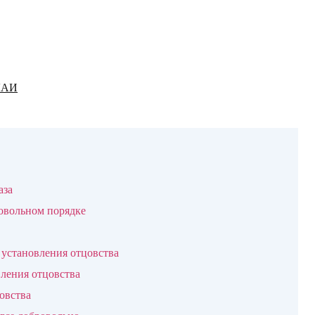
 ЛАИ
аза
ровольном порядке
установления отцовства
вления отцовства
овства