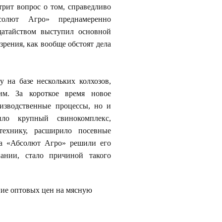
рит вопрос о том, справедливо
бсолют Агро» преднамеренно
датайством выступил основной
рения, как вообще обстоят дела
на базе нескольких колхозов,
им. За короткое время новое
оизводственные процессы, но и
ило крупный свинокомплекс,
технику, расширило посевные
ва «Абсолют Агро» решили его
ании, стало причиной такого
ние оптовых цен на мясную