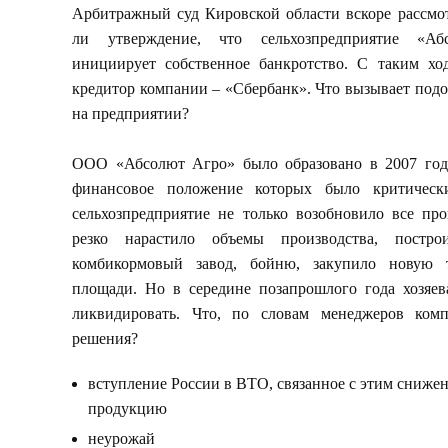
Арбитражный суд Кировской области вскоре рассмот
ли утверждение, что сельхозпредприятие «А
инициирует собственное банкротство. С таким хо
кредитор компании – «Сбербанк». Что вызывает подоз
на предприятии?
ООО «Абсолют Агро» было образовано в 2007 году 
финансовое положение которых было критическ
сельхозпредприятие не только возобновило все пр
резко нарастило объемы производства, постро
комбикормовый завод, бойню, закупило новую 
площади. Но в середине позапрошлого года хозяе
ликвидировать. Что, по словам менеджеров комп
решения?
вступление России в ВТО, связанное с этим сниже
продукцию
неурожай