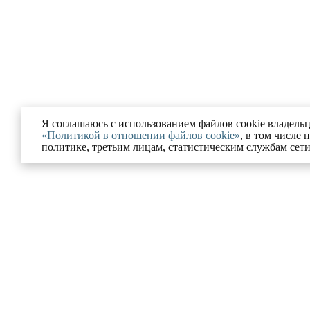
Я соглашаюсь с использованием файлов cookie владельц
«Политикой в отношении файлов cookie»
, в том числе 
политике, третьим лицам, статистическим службам сет
Ю
УСЛУГИ
ании
Разрешение на строительс
Московской области
ованные проекты