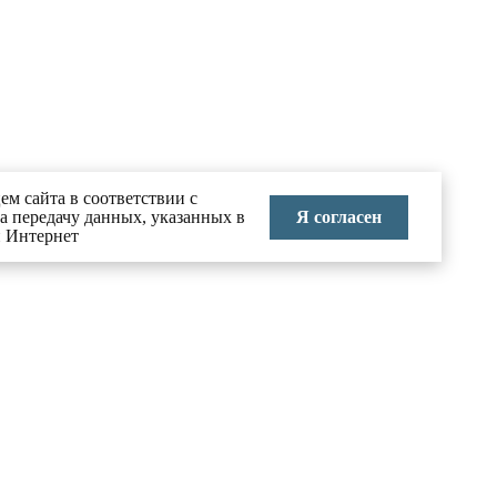
ем сайта в соответствии с
Я согласен
на передачу данных, указанных в
и Интернет
КОНТАКТЫ
тво в
8 (495) 626-70-71
info@labai.ru