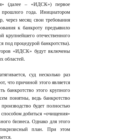
я» (далее – «ИДСК») первое
е прошлого года. Инициатором
, через месяц свои требования
бования к банкроту предъявило
й крупнейшего отечественного
я под процедурой банкротства).
иторов «ИДСК» будут включены
х областей.
ягивается, суд несколько раз
ют, что причиной этого является
ть банкротство этого крупного
сем понятны, ведь банкротство
е производство будет полностью
 способом добиться «очищения»
ного бизнеса. Однако для этого
нтикризисный план. При этом
ется.