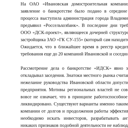
На ОАО «Ивановская домостроительная компани
заявление о банкротстве было подано в середин
процесса выступила администрация города Владимир
предъявил «Россельхозбанк». В последние дни тре
ООО «ДСК-проект», являющееся дочерней структуро
застройщика ЗАО «ГК СУ-155» (который сам находитс
Ожидается, что в ближайшее время в реестр кред
требования еще до 20 компаний Ивановской и соседни
Рассмотрение дела о банкротстве «ИДСК» явно зат
откладывал заседения. Знатоки местного рынка счита
нежелание руководства Ивановской области допусти
предприятия. Мотивы региональных властей не сов
вовсе не означает, что в принципе работоспособно
ликвидировано. Существуют варианты именно таким
компании от долгов и продолжения работы эффектив
необходимо искать инвесторов, разрабатывать а
никаких признаков подобной деятельности не наблюда