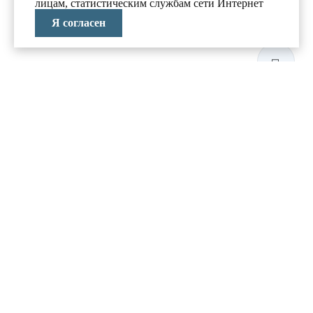
лицам, статистическим службам сети Интернет
Я согласен
ЛАБОРАТОРИЯ
АНТИКРИЗИСНЫХ
ИССЛЕДОВАНИЙ
МЕНЮ
О компании
Реализованные проекты
Новости и блог
Политика конфиденциальности