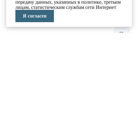
передачу данных, указанных в политике, третьим
лицам, статистическим службам сети Интернет
Я согласен
ЛАБОРАТОРИЯ
АНТИКРИЗИСНЫХ
ИССЛЕДОВАНИЙ
МЕНЮ
О компании
Реализованные проекты
Новости и блог
Политика конфиденциальности