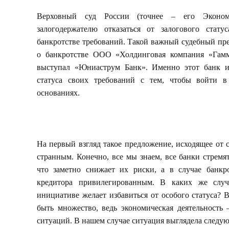
Верховный суд России (точнее – его Экономи
залогодержателю отказаться от залогового стат
банкротстве требований. Такой важный судебный пре
о банкротстве ООО «Холдинговая компания «Гамм
выступал «Юниаструм Банк». Именно этот банк и
статуса своих требований с тем, чтобы войти в
основаниях.
На первый взгляд такое предложение, исходящее от с
странным. Конечно, все мы знаем, все банки стремят
что заметно снижает их риски, а в случае банкро
кредитора привилегированным. В каких же случ
инициативе желает избавиться от особого статуса? 
быть множество, ведь экономическая деятельность 
ситуаций. В нашем случае ситуация выглядела следу