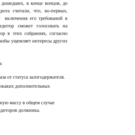
, дошедших, в конце концов, до
рота считали, что, во-первых,
ле включения его требований в
редитор сможет голосовать на
ор в этих собраниях, согласно
о якобы ущемляет интересы других
а:
за от статуса залогодержателя.
 никаких дополнительных
ную массу в общем случае
едиторов должника.