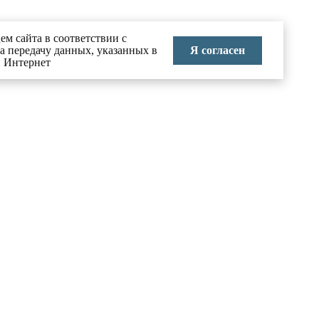
ем сайта в соответствии с
Я согласен
на передачу данных, указанных в
и Интернет
КОНТАКТЫ
тво в
8 (495) 626-70-71
info@labai.ru
ние
Москва, Большой Головин
переулок, д.3, стр.2
 праву
Пн-Пт 9:00-18:00