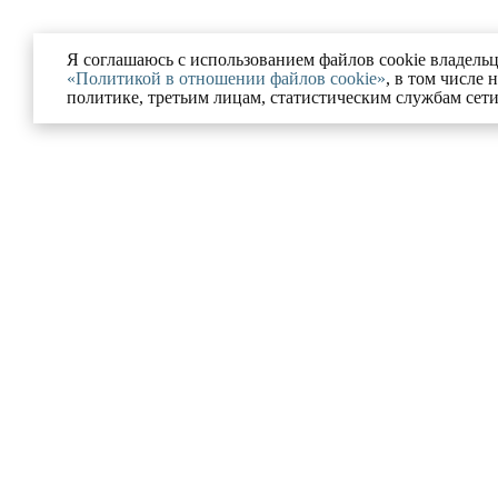
Я соглашаюсь с использованием файлов cookie владельц
«Политикой в отношении файлов cookie»
, в том числе 
политике, третьим лицам, статистическим службам сет
Ю
УСЛУГИ
ании
Разрешение на строительс
Московской области
ованные проекты
Комплексное сопровожде
и и блог
процедур банкротства
ка конфиденциальности
Юрист по корпоративному