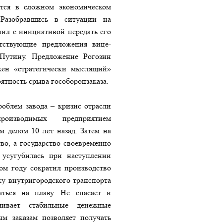
ится в сложном экономическом
Разобравшись в ситуации на
ил с инициативой передать его
етствующие предложения вице-
Путину. Предложение Рогозин
жен «стратегически мыслящий»
оятность срыва гособоронзаказа.
облем завода – кризис отрасли
роизводимых предприятием
 делом 10 лет назад. Затем на
во, а государство своевременно
 усугубилась при наступлении
ом году сократил производство
ку внутригородского транспорта
аться на плаву. Не спасает и
чивает стабильные денежные
м заказам позволяет получать