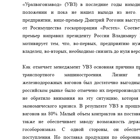
«Уралвагонзавод» (УВЗ) в последние годы наход
положении и пока не нашел выхода из него. 
предприятии, вице-премьер Дмитрий Рогозин выступ
от Росимущества госкорпорации «Ростех». Соотв
премьер направил президенту России Владимиру 
мотивирует тем, что, во-первых, предприятию ну
владелец, во-вторых, необходимо снизить до нуля вер
Как отмечает менеджмент УВЗ основная причина пр
транспортного машиностроения. Лизинг п
железнодорожных вагонов был достаточно выгодным
российском рынке было отмечено их перепроизводст
не обратило внимания на эту ситуацию, которая
экономического кризиса. В результате УВЗ в прошл
вагонов на 80%. Малый объем контрактов на постав
также не обеспечивает заводу возможность держ
гособоронзаказ. С одной стороны, он обеспе
поступления. Но поставка продукции по оборонны