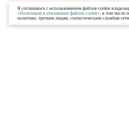
Я соглашаюсь с использованием файлов cookie владельц
«Политикой в отношении файлов cookie»
, в том числе 
политике, третьим лицам, статистическим службам сет
Ю
УСЛУГИ
ании
Разрешение на строительс
Московской области
ованные проекты
Комплексное сопровожде
и и блог
процедур банкротства
ка конфиденциальности
Юрист по корпоративному