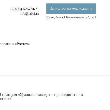
Записаться на консультацию
8 (495) 626-70-71
info@labai.ru
Москва, Большой Головин переулок, д.3, стр.2
порации «Ростех»