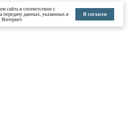
ем сайта в соответствии с
Я согласен
на передачу данных, указанных в
и Интернет
КОНТАКТЫ
тво в
8 (495) 626-70-71
info@labai.ru
ние
Москва, Большой Головин
переулок, д.3, стр.2
 праву
Пн-Пт 9:00-18:00