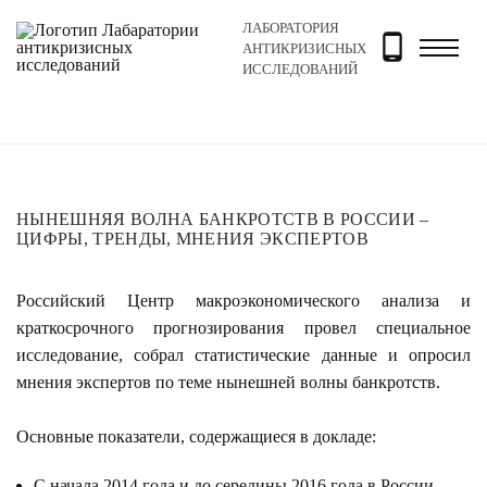
ЛАБОРАТОРИЯ
Главная
Новости и блог
Новости
Нынешняя волна
АНТИКРИЗИСНЫХ
ИССЛЕДОВАНИЙ
НЫНЕШНЯЯ ВОЛНА БАНКРОТСТВ В РОССИИ –
ЦИФРЫ, ТРЕНДЫ, МНЕНИЯ ЭКСПЕРТОВ
Российский Центр макроэкономического анализа и
краткосрочного прогнозирования провел специальное
исследование, собрал статистические данные и опросил
мнения экспертов по теме нынешней волны банкротств.
Основные показатели, содержащиеся в докладе:
С начала 2014 года и до середины 2016 года в России