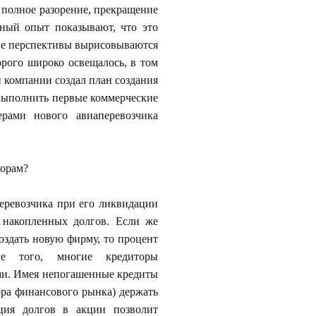
 полное разорение, прекращение
ный опыт показывают, что это
ные перспективы вырисовываются
орого широко освещалось, в том
 компании создал план создания
 выполнить первые коммерческие
ерами нового авиаперевозчика
торам?
перевозчика при его ликвидации
 накопленных долгов. Если же
оздать новую фирму, то процент
оме того, многие кредиторы
ми. Имея непогашенные кредиты
ора финансового рынка) держать
ция долгов в акции позволит