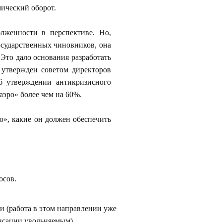
мический оборот.
лженности в перспективе. Но,
осударственных чиновников, она
 Это дало основания разработать
 утвержден советом директоров
б утверждении антикризисного
эро» более чем на 60%.
о», какие он должен обеспечить
осов.
 (работа в этом направлении уже
нсации увольняемым).