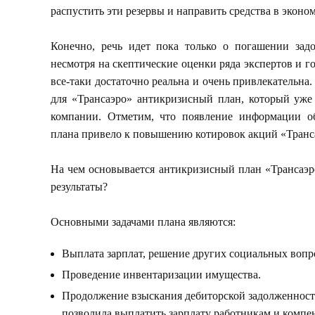
распустить эти резервы и направить средства в эконо
Конечно, речь идет пока только о погашении задо
несмотря на скептические оценки ряда экспертов и г
все-таки достаточно реальна и очень привлекательна.
для «Трансаэро» антикризисный план, который уже
компании. Отметим, что появление информации о
плана привело к повышению котировок акций «Транса
На чем основывается антикризисный план «Трансаэр
результаты?
Основными задачами плана являются:
Выплата зарплат, решение других социальных вопр
Проведение инвентаризации имущества.
Продолжение взыскания дебиторской задолженности
позволила выплатить зарплату работникам и компе