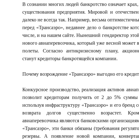
В сознании многих людей банкротство означает крах,
существования предприятия. Мировой и отечествен
далеко не всегда так. Например, весьма оптимистич
перед «Трансаэро», недавнее дело о банкротстве кот
числе, и на нашем сайте. Нынешний гендиректор этой
нового авиаперевозчика, который уже весной может
полеты. Согласно антикризисному плану, акцион
станут кредиторы банкротящейся компании.
Почему возрождение «Трансаэро» выгодно его креди
Конкурсное производство, реализация активов авиа
позволит кредиторам получить от 2 до 5% суммы
используя инфраструктуру «Трансаэро» и его бренд с
возврата долгов существенно возрастет. Кр
авиаперевозчика являются банковскими организация
«Трансаэро», эти банки обязаны (требования регулят
резервы. А появление новой компании, конверта