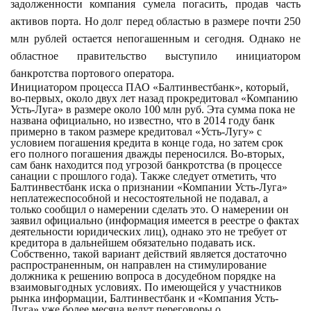
задолженности компания сумела погасить, продав часть
активов порта. Но долг перед областью в размере почти 250
млн рублей остается непогашенным и сегодня. Однако не
областное правительство выступило инициатором
банкротства портового оператора.
Инициатором процесса ПАО «Балтинвестбанк», который,
во-первых, около двух лет назад прокредитовал «Компанию
Усть-Луга» в размере около 100 млн руб. Эта сумма пока не
названа официально, но известно, что в 2014 году банк
примерно в таком размере кредитовал «Усть-Лугу» с
условием погашения кредита в конце года, но затем срок
его полного погашения дважды переносился. Во-вторых,
сам банк находится под угрозой банкротства (в процессе
санации с прошлого года). Также следует отметить, что
Балтинвестбанк иска о признании «Компании Усть-Луга»
неплатежеспособной и несостоятельной не подавал, а
только сообщил о намерении сделать это. О намерении он
заявил официально (информация имеется в реестре о фактах
деятельности юридических лиц), однако это не требует от
кредитора в дальнейшем обязательно подавать иск.
Собственно, такой вариант действий является достаточно
распространенным, он направлен на стимулирование
должника к решению вопроса в досудебном порядке на
взаимовыгодных условиях. По имеющейся у участников
рынка информации, Балтинвестбанк и «Компания Усть-
Луга» уже более месяца ведут переговоры о