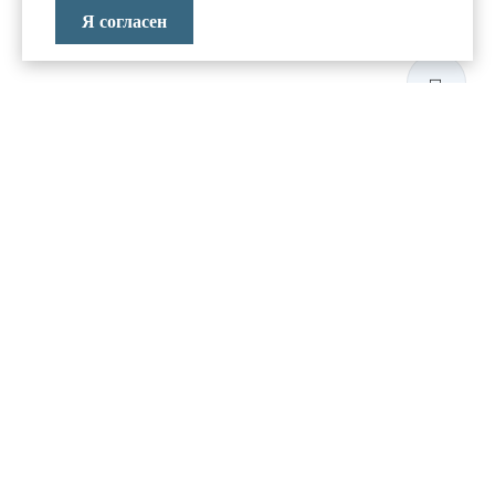
Я согласен
ЛАБОРАТОРИЯ
АНТИКРИЗИСНЫХ
ИССЛЕДОВАНИЙ
МЕНЮ
О компании
Реализованные проекты
Новости и блог
Политика конфиденциальности