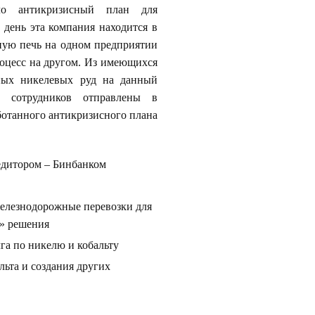
ило антикризисный план для
день эта компания находится в
ую печь на одном предприятии
оцесс на другом. Из имеющихся
ных никелевых руд на данный
 сотрудников отправлены в
отанного антикризисного плана
едитором – Бинбанком
железнодорожные перевозки для
» решения
лга по никелю и кобальту
ьта и создания других