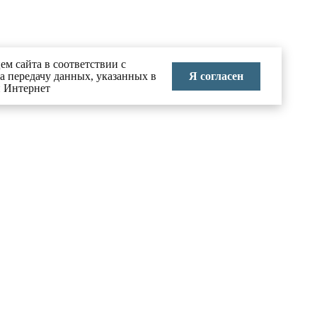
ем сайта в соответствии с
Я согласен
на передачу данных, указанных в
и Интернет
КОНТАКТЫ
тво в
8 (495) 626-70-71
info@labai.ru
ние
Москва, Большой Головин
переулок, д.3, стр.2
 праву
Пн-Пт 9:00-18:00