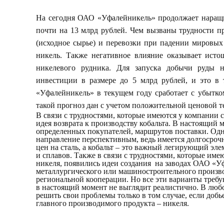
На сегодня ОАО «Уфалейникель» продолжает наращи
почти на 13 млрд рублей. Чем вызваны трудности п
(исходное сырье) и перевозки при падении мировы
никель. Также негативное влияние оказывает исто
никелевого рудника. Для запуска добычи руды 
инвестиции в размере до 5 млрд рублей, и это в т
«Уфалейникель» в текущем году сработает с убытко
такой прогноз дан с учетом положительной ценовой т
В связи с трудностями, которые имеются у компании 
идея возврата к производству кобальта. В настоящий 
определенных покупателей, маршрутов поставки. Одн
направление перспективным, ведь имеется долгосроч
цен на сталь, а кобальт – это важный легирующий эл
и сплавов. Также в связи с трудностями, которые име
никеля, появились идеи создания на заводах ОАО «У
металлургического или машиностроительного произво
региональной кооперации. Но все эти варианты требу
в настоящий момент не выглядит реалистично. В люб
решить свои проблемы только в том случае, если добь
главного производимого продукта – никеля.