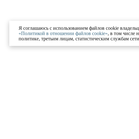
Я соглашаюсь с использованием файлов cookie владельц
«Политикой в отношении файлов cookie»
, в том числе 
политике, третьим лицам, статистическим службам сет
Ю
УСЛУГИ
ании
Разрешение на строительс
Московской области
ованные проекты
Комплексное сопровожде
и и блог
процедур банкротства
ка конфиденциальности
Юрист по корпоративному