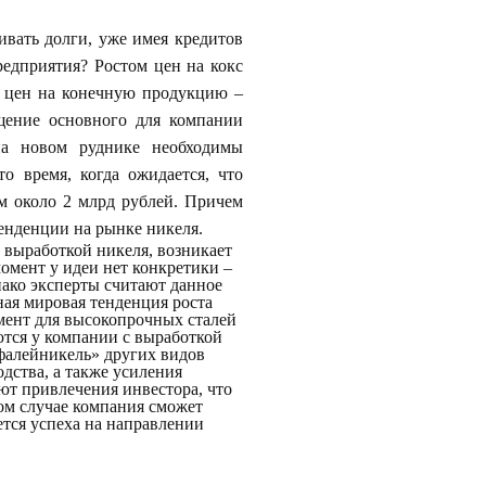
вать долги, уже имея кредитов
редприятия? Ростом цен на кокс
х цен на конечную продукцию –
щение основного для компании
на новом руднике необходимы
о время, когда ожидается, что
м около 2 млрд рублей. Причем
енденции на рынке никеля.
с выработкой никеля, возникает
момент у идеи нет конкретики –
ако эксперты считают данное
ная мировая тенденция роста
емент для высокопрочных сталей
ются у компании с выработкой
фалейникель» других видов
дства, а также усиления
ют привлечения инвестора, что
ом случае компания сможет
ется успеха на направлении