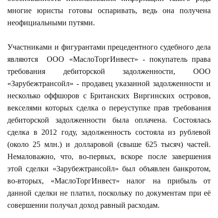
многие юристы готовы оспаривать, ведь она получена
неофициальными путями.
Участниками и фигурантами прецедентного судебного дела
являются ООО «МаслоТоргИнвест» - покупатель права
требования дебиторской задолженности, ООО
«Зарубежтрансойл» - продавец указанной задолженности и
несколько оффшоров с Британских Виргинских островов,
векселями которых сделка о переуступке прав требования
дебиторской задолженности была оплачена. Состоялась
сделка в 2012 году, задолженность состояла из рублевой
(около 25 млн.) и долларовой (свыше 625 тысяч) частей.
Немаловажно, что, во-первых, вскоре после завершения
этой сделки «Зарубежтрансойл» был объявлен банкротом,
во-вторых, «МаслоТоргИнвест» налог на прибыль от
данной сделки не платил, поскольку по документам при её
совершении получал доход равный расходам.