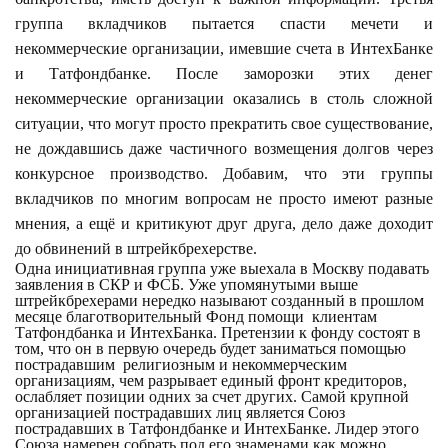
группа вкладчиков пытается спасти мечети и
некоммерческие организации, имевшие счета в ИнтехБанке
и Татфондбанке. После заморозки этих денег
некоммерческие организации оказались в столь сложной
ситуации, что могут просто прекратить свое существование,
не дождавшись даже частичного возмещения долгов через
конкурсное производство. Добавим, что эти группы
вкладчиков по многим вопросам не просто имеют разные
мнения, а ещё и критикуют друг друга, дело даже доходит
до обвинений в штрейкбрехерстве.
Одна инициативная группа уже выехала в Москву подавать
заявления в СКР и ФСБ. Уже упомянутыми выше
штрейкбрехерами нередко называют созданный в прошлом
месяце благотворительный Фонд помощи клиентам
Татфондбанка и ИнтехБанка. Претензии к фонду состоят в
том, что он в первую очередь будет заниматься помощью
пострадавшим религиозным и некоммерческим
организациям, чем разрывает единый фронт кредиторов,
ослабляет позиции одних за счет других. Самой крупной
организацией пострадавших лиц является Союз
пострадавших в Татфондбанке и ИнтехБанке. Лидер этого
Союза намерен собрать под его знаменами как можно