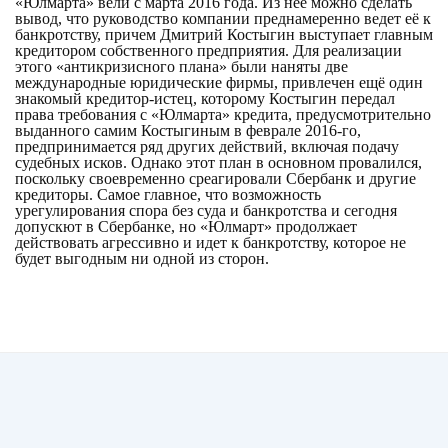
«Юлмарта» вели с марта 2016 года. Из неё можно сделать
вывод, что руководство компании преднамеренно ведет её к
банкротству, причем Дмитрий Костыгин выступает главным
кредитором собственного предприятия. Для реализации
этого «антикризисного плана» были наняты две
международные юридические фирмы, привлечен ещё один
знакомый кредитор-истец, которому Костыгин передал
права требования с «Юлмарта» кредита, предусмотрительно
выданного самим Костыгиным в феврале 2016-го,
предпринимается ряд других действий, включая подачу
судебных исков. Однако этот план в основном провалился,
поскольку своевременно среагировали Сбербанк и другие
кредиторы. Самое главное, что возможность
урегулирования спора без суда и банкротства и сегодня
допускют в Сбербанке, но «Юлмарт» продолжает
действовать агрессивно и идет к банкротству, которое не
будет выгодным ни одной из сторон.