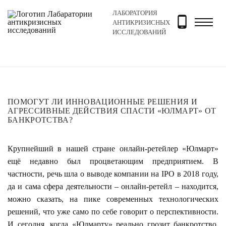
ЛАБОРАТОРИЯ
Главная
Новости и блог
Новости
Помогут ли инн
АНТИКРИЗИСНЫХ
ИССЛЕДОВАНИЙ
ПОМОГУТ ЛИ ИННОВАЦИОННЫЕ РЕШЕНИЯ И
АГРЕССИВНЫЕ ДЕЙСТВИЯ СПАСТИ «ЮЛМАРТ» ОТ
БАНКРОТСТВА?
Крупнейший в нашей стране онлайн-ретейлер «Юлмарт»
ещё недавно был процветающим предприятием. В
частности, речь шла о выводе компании на IPO в 2018 году,
да и сама сфера деятельности – онлайн-ретейл – находится,
можно сказать, на пике современных технологических
решений, что уже само по себе говорит о перспективности.
И сегодня, когда «Юлмарту» реально грозит банкротство,