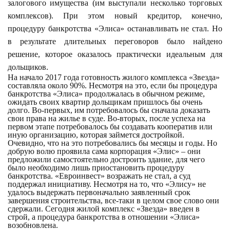
залогового имущества (им выступали несколько торговых
комплексов). При этом новый кредитор, конечно,
процедуру банкротства «Элиса» останавливать не стал. Но
в результате длительных переговоров было найдено
решение, которое оказалось практически идеальным для
дольщиков.
На начало 2017 года готовность жилого комплекса «Звезда»
составляла около 90%. Несмотря на это, если бы процедура
банкротства «Элиса» продолжалась в обычном режиме,
ожидать своих квартир дольщикам пришлось бы очень
долго. Во-первых, им потребовалось бы сначала доказать
свои права на жилье в суде. Во-вторых, после успеха на
первом этапе потребовалось бы создавать кооператив или
иную организацию, которая займется достройкой.
Очевидно, что на это потребовались бы месяцы и годы. Но
добрую волю проявила сама корпорация «Элис» – они
предложили самостоятельно достроить здание, для чего
было необходимо лишь приостановить процедуру
банкротства. «Евроинвест» возражать не стал, а суд
поддержал инициативу. Несмотря на то, что «Элису» не
удалось выдержать первоначально заявленный срок
завершения строительства, все-таки в целом свое слово они
сдержали. Сегодня жилой комплекс «Звезда» введен в
строй, а процедура банкротства в отношении «Элиса»
возобновлена.