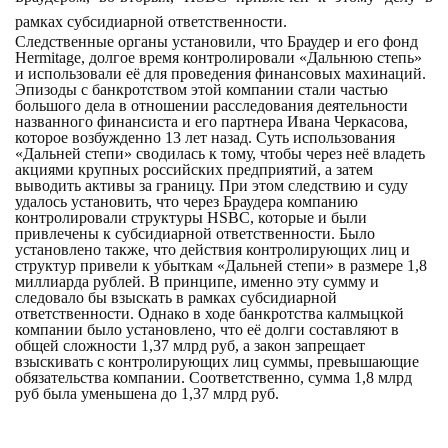
рамках субсидиарной ответственности.
Следственные органы установили, что Браудер и его фонд
Hermitage, долгое время контролировали «Дальнюю степь»
и использовали её для проведения финансовых махинаций.
Эпизоды с банкротством этой компании стали частью
большого дела в отношении расследования деятельности
названного финансиста и его партнера Ивана Черкасова,
которое возбужденно 13 лет назад. Суть использования
«Дальней степи» сводилась к тому, чтобы через неё владеть
акциями крупных российских предприятий, а затем
выводить активы за границу. При этом следствию и суду
удалось установить, что через Браудера компанию
контролировали структуры HSBC, которые и были
привлечены к субсидиарной ответственности. Было
установлено также, что действия контролирующих лиц и
структур привели к убыткам «Дальней степи» в размере 1,8
миллиарда рублей. В принципе, именно эту сумму и
следовало бы взыскать в рамках субсидиарной
ответственности. Однако в ходе банкротства калмыцкой
компании было установлено, что её долги составляют в
общей сложности 1,37 млрд руб, а закон запрещает
взыскивать с контролирующих лиц суммы, превышающие
обязательства компании. Соответственно, сумма 1,8 млрд
руб была уменьшена до 1,37 млрд руб.