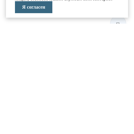
Я согласен
ЛАБОРАТОРИЯ
АНТИКРИЗИСНЫХ
ИССЛЕДОВАНИЙ
МЕНЮ
О компании
Реализованные проекты
Новости и блог
Политика конфиденциальности