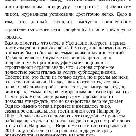
инициировавшим процедуру банкротства физическим
лицом, журналисты установили достаточно легко. Дело в
том, что данный господин выступал соинвестором
строительства отелей сети Hampton by Hilton в трех других
городах.
Важно отметить, что отель в Уфе давно построен, первых
постояльцев он принял ещё в 2015 году, а на церемонии его
открытия была объявлена сумма вложенных инвестиций –
0,5 млрд рублей. Откуда же появились претензии к
подрядчику? В принципе, уфимские специалисты
строительной отрасли знали, что «Основа-строй» не
полностью расплатилась за услуги субподрядчиками.
Собственно, это были не только слухи, но и реальные иски
о взыскании долгов. Но здесь важно отметить, что, во-
первых, «Основа-строй» часть этих дел выиграла в судах,
во-вторых, сумма по удовлетворенным искам не превышала
11 млн руб. Небольшой размер сумм задолженности
позволял утверждать, что до банкротства дело не дойдет.
Однако именно тогда в процесс и вмешалось лицо,
связанное с владельцами гостиничной сети Hampton by
Hilton. А здесь важно вспомнить, что подобные процессы
наблюдались чуть ли не после каждого ввода в строй нового
отеля сети. Например, в Воронеже гостиница открылась в
2013 году, после чего генеральный подрядчик сразу
обанкротился (задолженность 102 млн руб).