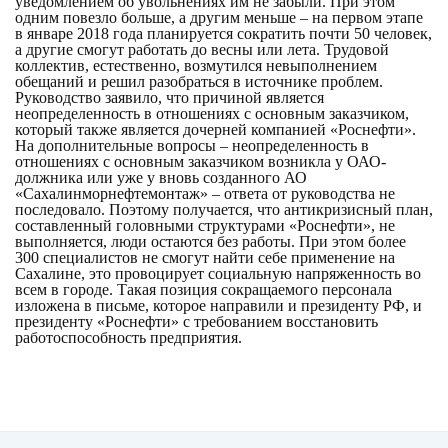
уведомлением об увольнениях им не забыли. При этом
одним повезло больше, а другим меньше – на первом этапе
в январе 2018 года планируется сократить почти 50 человек,
а другие смогут работать до весны или лета. Трудовой
коллектив, естественно, возмутился невыполнением
обещаний и решил разобраться в источнике проблем.
Руководство заявило, что причиной является
неопределенность в отношениях с основным заказчиком,
который также является дочерней компанией «Роснефти».
На дополнительные вопросы – неопределенность в
отношениях с основным заказчиком возникла у ОАО-
должника или уже у вновь созданного АО
«Сахалинморнефтемонтаж» – ответа от руководства не
последовало. Поэтому получается, что антикризисный план,
составленный головными структурами «Роснефти», не
выполняется, люди остаются без работы. При этом более
300 специалистов не смогут найти себе применение на
Сахалине, это провоцирует социальную напряженность во
всем в городе. Такая позиция сокращаемого персонала
изложена в письме, которое направили и президенту РФ, и
президенту «Роснефти» с требованием восстановить
работоспособность предприятия.