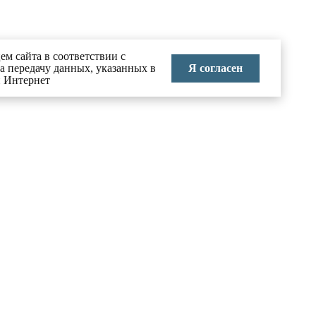
ем сайта в соответствии с
Я согласен
на передачу данных, указанных в
и Интернет
КОНТАКТЫ
тво в
8 (495) 626-70-71
info@labai.ru
ние
Москва, Большой Головин
переулок, д.3, стр.2
 праву
Пн-Пт 9:00-18:00