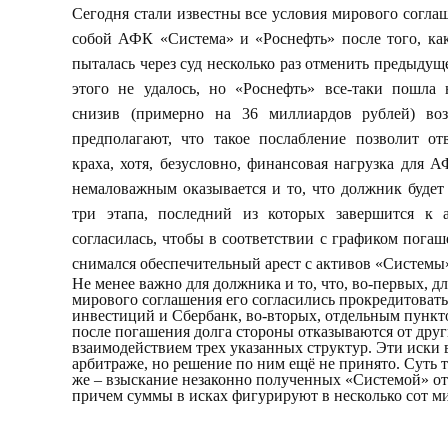
Сегодня стали известны все условия мирового согла
собой АФК «Система» и «Роснефть» после того, как
пыталась через суд несколько раз отменить предыдущ
этого не удалось, но «Роснефть» все-таки пошла 
снизив (примерно на 36 миллиардов рублей) во
предполагают, что такое послабление позволит от
краха, хотя, безусловно, финансовая нагрузка для 
немаловажным оказывается и то, что должник будет 
три этапа, последний из которых завершится к 
согласилась, чтобы в соответствии с графиком пога
снимался обеспечительный арест с активов «Системы
Не менее важно для должника и то, что, во-первых, д
мирового соглашения его согласились прокредитоват
инвестиций и Сбербанк, во-вторых, отдельным пункт
после погашения долга стороны отказываются от друг
взаимодействием трех указанных структур. Эти иски 
арбитраже, но решение по ним ещё не принято. Суть 
же – взыскание незаконно полученных «Системой» о
причем суммы в исках фигурируют в несколько сот м