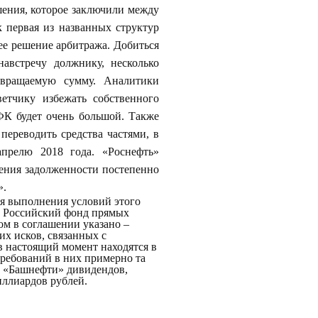
шения, которое заключили между
 первая из названных структур
ее решение арбитража. Добиться
навстречу должнику, несколько
звращаемую сумму. Аналитики
ветчику избежать собственного
АФК будет очень большой. Также
переводить средства частями, в
апрелю 2018 года. «Роснефть»
шения задолженности постепенно
».
ля выполнения условий этого
ь Российский фонд прямых
ом в соглашении указано –
их исков, связанных с
в настоящий момент находятся в
требований в них примерно та
т «Башнефти» дивидендов,
иллиардов рублей.