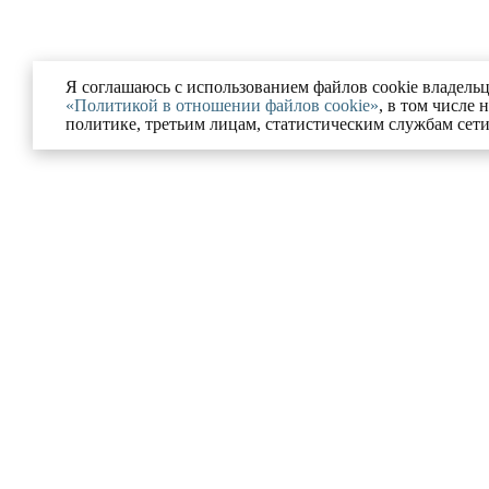
Я соглашаюсь с использованием файлов cookie владельц
«Политикой в отношении файлов cookie»
, в том числе 
политике, третьим лицам, статистическим службам сет
Ю
УСЛУГИ
ании
Разрешение на строительс
Московской области
ованные проекты
Комплексное сопровожде
и и блог
процедур банкротства
ка конфиденциальности
Юрист по корпоративному