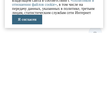
владельцем сайта в соответствии с
«Политикой в
отношении файлов cookie»
, в том числе на
передачу данных, указанных в политике, третьим
лицам, статистическим службам сети Интернет
Я согласен
ЛАБОРАТОРИЯ
АНТИКРИЗИСНЫХ
ИССЛЕДОВАНИЙ
МЕНЮ
О компании
Реализованные проекты
Новости и блог