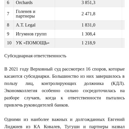
6
Orchards
3 851,3
Голенев и
7
2 471,8
партнеры
8
A.Т. Legal
1 831,0
9
Игумнов групп
1 308,4
10
УК «ПОМОЩЬ»
1 218,9
Субсидиарная ответственность
В 2021 году Верховный суд рассмотрел 16 споров, которые
касаются субсидиарки. Большинство из них завершилось в
пользу лиц, контролирующих должника (КДЛ).
Экономколлегия особенно сильно сосредоточилась на
разборе случаев, когда к ответственности пытались
привлечь руководителей банков.
Одними из наиболее важных и долгожданных Евгений
Лиджиев из КА Ковалев, Тугуши и партнеры назвал