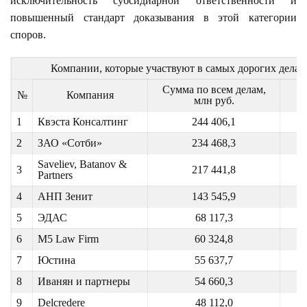
исключительность субсидиарной ответственности и
повышенный стандарт доказывания в этой категории
споров.
Компании, которые участвуют в самых дорогих делах
Сумма по всем делам,
К
№
Компания
млн руб.
1
Квэста Консалтинг
244 406,1
2
ЗАО «Сотби»
234 468,3
Saveliev, Batanov &
3
217 441,8
Partners
4
АНП Зенит
143 545,9
5
ЭДАС
68 117,3
6
M5 Law Firm
60 324,8
7
Юстина
55 637,7
8
Иванян и партнеры
54 660,3
9
Delcredere
48 112,0