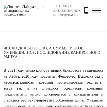
ЛАБОРАТОРИЯ
Главная
Новости и блог
Новости
Число дел выро
АНТИКРИЗИСНЫХ
ИССЛЕДОВАНИЙ
ЧИСЛО ДЕЛ ВЫРОСЛО, А СУММЫ ИСКОВ
УМЕНЬШИЛИСЬ: ИССЛЕДОВАНИЕ БАНКРОТНОГО
РЫНКА
В 2021 году число корпоративных банкротств увеличилось
на 3,9% к 2020 году, подсчитал Федресурс. Всплеска дел о
несостоятельности, который прогнозировали эксперты,
тогда так и не случилось. Кредиторы компаний
предпочитали мирно договориться с контрагентами и
старались реструктурировать проблемные долги. Физлицам
повезло меньше: за прошлый год количество их банкротств