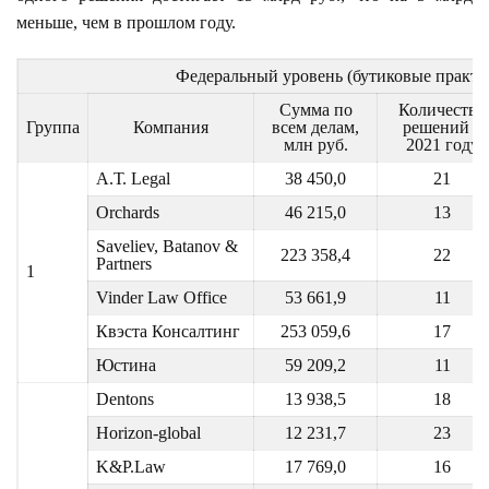
меньше, чем в прошлом году.
Федеральный уровень (бутиковые практи
Сумма по
Количество
Группа
Компания
всем делам,
решений в
млн руб.
2021 году
A.Т. Legal
38 450,0
21
Orchards
46 215,0
13
Saveliev, Batanov &
223 358,4
22
Partners
1
Vinder Law Office
53 661,9
11
Квэста Консалтинг
253 059,6
17
Юстина
59 209,2
11
Dentons
13 938,5
18
Horizon-global
12 231,7
23
K&P.Law
17 769,0
16