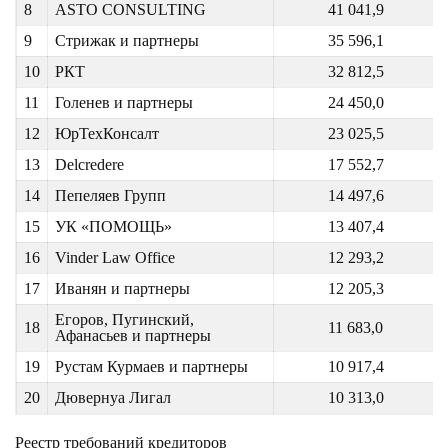
8
ASTO CONSULTING
41 041,9
9
Стрижак и партнеры
35 596,1
10
РКТ
32 812,5
11
Голенев и партнеры
24 450,0
12
ЮрТехКонсалт
23 025,5
13
Delcredere
17 552,7
14
Пепеляев Групп
14 497,6
15
УК «ПОМОЩЬ»
13 407,4
16
Vinder Law Office
12 293,2
17
Иванян и партнеры
12 205,3
Егоров, Пугинский,
18
11 683,0
Афанасьев и партнеры
19
Рустам Курмаев и партнеры
10 917,4
20
Дювернуа Лигал
10 313,0
Реестр требований кредиторов