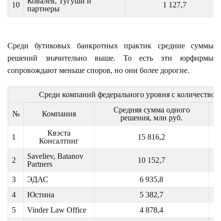
Ковалев, Тугуши и
10
1 127,7
партнеры
Cреди бутиковых банкротных практик средние суммы
решений значительно выше. То есть эти юрфирмы
сопровождают меньше споров, но они более дорогие.
Среди компаний федерального уровня с количеством 
Средняя сумма одного
К
№
Компания
решения, млн руб.
Квэста
1
15 816,2
Консалтинг
Saveliev, Batanov
2
10 152,7
Partners
3
ЭДАС
6 935,8
4
Юстина
5 382,7
5
Vinder Law Office
4 878,4