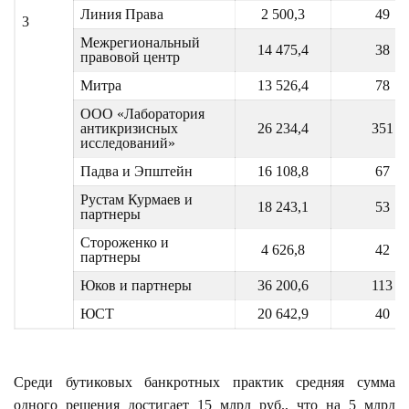
Линия Права
2 500,3
49
3
Межрегиональный
14 475,4
38
правовой центр
Митра
13 526,4
78
ООО «Лаборатория
антикризисных
26 234,4
351
исследований»
Падва и Эпштейн
16 108,8
67
Рустам Курмаев и
18 243,1
53
партнеры
Стороженко и
4 626,8
42
партнеры
Юков и партнеры
36 200,6
113
ЮСТ
20 642,9
40
Среди бутиковых банкротных практик средняя сумма
одного решения достигает 15 млрд руб., что на 5 млрд