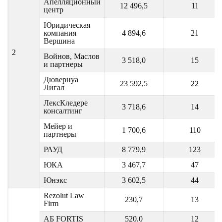
Апелляционный
12 496,5
11
центр
Юридическая
компания
4 894,6
21
Вершина
2
Войнов, Маслов
3 518,0
15
и партнеры
Дювернуа
23 592,5
22
Лигал
ЛексКледере
3 718,6
14
консалтинг
Мейер и
1 700,6
110
партнеры
РАУД
8 779,9
123
ЮКА
3 467,7
47
Юнэкс
3 602,5
44
Rezolut Law
230,7
13
Firm
АБ FORTIS
520,0
12