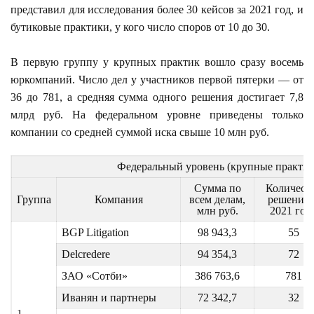
представил для исследования более 30 кейсов за 2021 год, и
бутиковые практики, у кого число споров от 10 до 30.
В первую группу у крупных практик вошло сразу восемь
юркомпаний. Число дел у участников первой пятерки — от
36 до 781, а средняя сумма одного решения достигает 7,8
млрд руб. На федеральном уровне приведены только
компании со средней суммой иска свыше 10 млн руб.
Федеральный уровень (крупные практик
Сумма по
Количест
Группа
Компания
всем делам,
решений 
млн руб.
2021 год
BGP Litigation
98 943,3
55
Delcredere
94 354,3
72
ЗАО «Сотби»
386 763,6
781
Иванян и партнеры
72 342,7
32
1