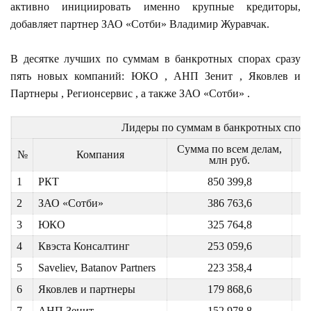
активно инициировать именно крупные кредиторы,
добавляет партнер ЗАО «Сотби» Владимир Журавчак.
В десятке лучших по суммам в банкротных спорах сразу
пять новых компаний: ЮКО , АНП Зенит , Яковлев и
Партнеры , Регионсервис , а также ЗАО «Сотби» .
Лидеры по суммам в банкротных спора
Сумма по всем делам,
К
№
Компания
млн руб.
1
РКТ
850 399,8
2
ЗАО «Сотби»
386 763,6
3
ЮКО
325 764,8
4
Квэста Консалтинг
253 059,6
5
Saveliev, Batanov Partners
223 358,4
6
Яковлев и партнеры
179 868,6
7
АНП Зенит
152 978,8