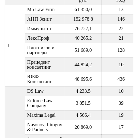
M5 Law Firm
61 350,0
13
АНП Зенит
152 978,8
146
Иммунитет
76 727,1
22
ЛексПроф
40 265,2
21
1
Плотников и
51 689,0
128
партнеры
Прецедент
44 854,2
10
консалтинг
ЮБФ
48 695,6
436
Консалтинг
DS Law
4 233,5
10
Enforce Law
3 851,5
39
Company
Maxima Legal
4 566,4
19
Nasonov, Pirogov
20 869,0
17
& Partners