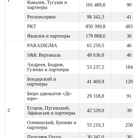
Ковалев, Тугуши и
101 489,8
90
партнеры
Регионсервис
98 342,3
41
РКТ
850 399,8
483
Яковлев и партнеры
179 868,6
36
PARADIGMA
65 259,5
46
S&K Вертикаль
48 636,0
46
Андреев, Бодров,
53 237,5
184
Гузенко и партнеры
Бендерский и
41 469,9
120
партнеры
Бюро адвокатов «Де-
29 318,8
91
юре»
Егоров, Пугинский,
2
42 529,0
39
Афанасьев и партнеры
Олевинский, Буюкян и
55 210,3
250
партнеры
Пепеляев Групп
30 342,0
30