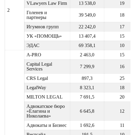
VLawyers Law Firm
13 538,0
19
2
Голенев и
39 549,0
18
партнеры
Игумнов групп
22 242,0
17
УК «ПОМОЩЬ»
13 407,4
15
ЭДАС
69 358,1
10
A-PRO
2 463,0
15
Capital Legal
7 299,9
16
Services
CRS Legal
897,3
25
LegalWay
8 323,1
18
MILTON LEGAL
7 691,5
20
Адвокатское бюро
«Елагина и
6 645,8
12
Николаева»
Адвокаты и Бизнес
1 692,6
11
Вестсайд
191,5
10