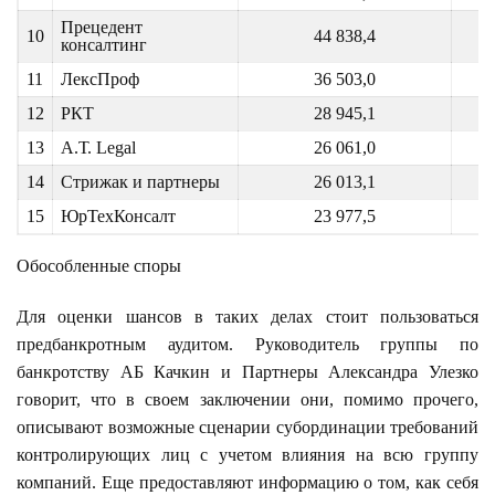
Прецедент
10
44 838,4
консалтинг
11
ЛексПроф
36 503,0
12
РКТ
28 945,1
13
A.Т. Legal
26 061,0
14
Стрижак и партнеры
26 013,1
15
ЮрТехКонсалт
23 977,5
Обособленные споры
Для оценки шансов в таких делах стоит пользоваться
предбанкротным аудитом. Руководитель группы по
банкротству АБ Качкин и Партнеры Александра Улезко
говорит, что в своем заключении они, помимо прочего,
описывают возможные сценарии субординации требований
контролирующих лиц с учетом влияния на всю группу
компаний. Еще предоставляют информацию о том, как себя