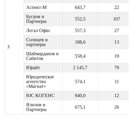
Аспект-М
643,7
22
Бугров и
552,5
107
Партнеры
Легал Офис
557,3
27
Солнцев и
188,6
13
партнеры
3
Шаймарданов и
558,4
19
Сабитов
Юрайт
2 145,7
79
Юридическое
агентство
574,1
11
«Магнат»
ЮС КОГЕНС
940,0
12
Ялилов и
675,1
26
Партнеры