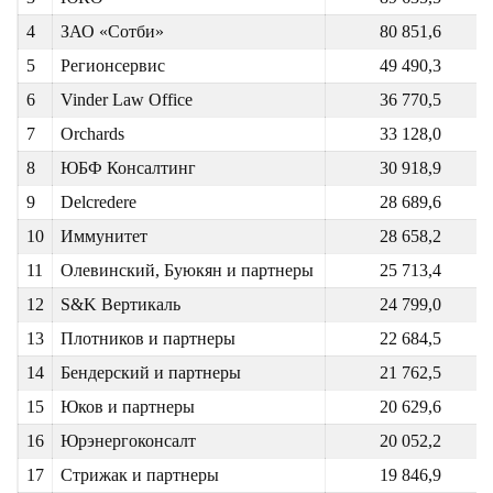
4
ЗАО «Сотби»
80 851,6
5
Регионсервис
49 490,3
6
Vinder Law Office
36 770,5
7
Orchards
33 128,0
8
ЮБФ Консалтинг
30 918,9
9
Delcredere
28 689,6
10
Иммунитет
28 658,2
11
Олевинский, Буюкян и партнеры
25 713,4
12
S&K Вертикаль
24 799,0
13
Плотников и партнеры
22 684,5
14
Бендерский и партнеры
21 762,5
15
Юков и партнеры
20 629,6
16
Юрэнергоконсалт
20 052,2
17
Стрижак и партнеры
19 846,9