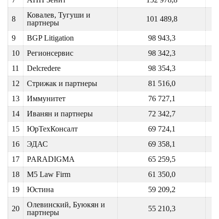
Ковалев, Тугуши и
8
101 489,8
партнеры
9
BGP Litigation
98 943,3
10
Регионсервис
98 342,3
11
Delcredere
98 354,3
12
Стрижак и партнеры
81 516,0
13
Иммунитет
76 727,1
14
Иванян и партнеры
72 342,7
15
ЮрТехКонсалт
69 724,1
16
ЭДАС
69 358,1
17
PARADIGMA
65 259,5
18
M5 Law Firm
61 350,0
19
Юстина
59 209,2
Олевинский, Буюкян и
20
55 210,3
партнеры