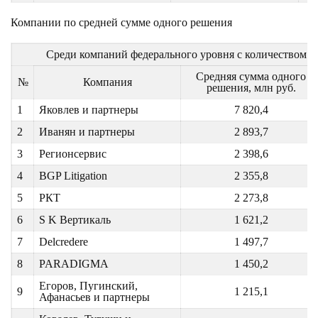
Компании по средней сумме одного решения
Среди компаний федерального уровня с количеством де
Средняя сумма одного
№
Компания
решения, млн руб.
1
Яковлев и партнеры
7 820,4
2
Иванян и партнеры
2 893,7
3
Регионсервис
2 398,6
4
BGP Litigation
2 355,8
5
РКТ
2 273,8
6
S K Вертикаль
1 621,2
7
Delcredere
1 497,7
8
PARADIGMA
1 450,2
Егоров, Пугинский,
9
1 215,1
Афанасьев и партнеры