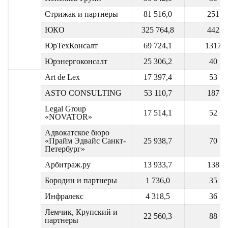
Стрижак и партнеры
81 516,0
251
ЮКО
325 764,8
442
ЮрТехКонсалт
69 724,1
1317
Юрэнергоконсалт
25 306,2
40
Art de Lex
17 397,4
53
ASTO CONSULTING
53 110,7
187
Legal Group
17 514,1
52
«NOVATOR»
Адвокатское бюро
«Прайм Эдвайс Санкт-
25 938,7
70
Петербург»
Арбитраж.ру
13 933,7
138
Бородин и партнеры
1 736,0
35
Инфралекс
4 318,5
36
Лемчик, Крупский и
22 560,3
88
партнеры