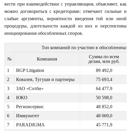
вести при взаимодействии с управляющим, объясняют, как
можно договориться с кредиторами: отмечают сильные и
слабые аргументы, вероятности введения той или иной
процедуры, длительности каждой из них и перспективы
инициирования обособленных споров.
Топ компаний по участию в обособленных 
Сумма по всем
№
Компания
делам, млн руб.
1
BGP Litigation
89 492,0
2
Ковалев, Тугуши и партнеры
75 693,4
3
ЗАО «Сотби»
64 477,9
4
ЮКО
50 598,0
5
Регионсервис
48 852,0
6
Иммунитет
48 069,0
7
PARADIGMA
45 771,9